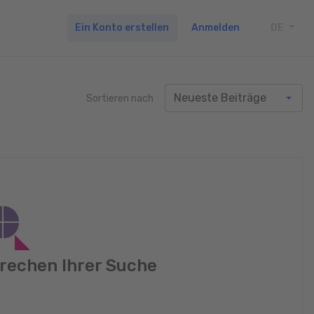
Ein Konto erstellen
Anmelden
DE
TOGG
Sortieren nach
rechen Ihrer Suche