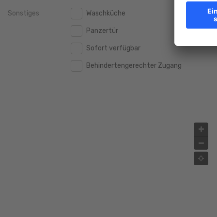
Sonstiges
Waschküche
2.000.000 €
2.000.000 €
Panzertür
2.500.000 €
2.500.000 €
Sofort verfügbar
3.000.000 €
3.000.000 €
Behindertengerechter Zugang
4.000.000 €
4.000.000 €
5.000.000 €
5.000.000 €