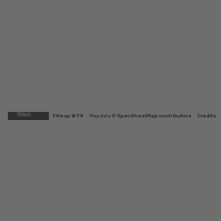
10km
F4map © F4
Map data ©
OpenStreetMap contributors
Credits