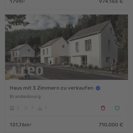
179
m
974.166
€
2
Haus mit 3 Zimmern zu verkaufen
Brandenbourg
3
1
1
131.76
m
710.000
€
2