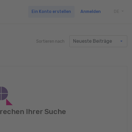
Ein Konto erstellen
Anmelden
DE
TOGG
Sortieren nach
rechen Ihrer Suche