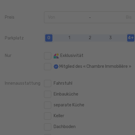
Preis
Von
Bis
0
0
0
1
2
3
4+
Parkplatz
50.000 €
50.000 €
100.000 €
100.000 €
Nur
Exklusivität
150.000 €
150.000 €
Mitglied des « Chambre Immobilière »
200.000 €
200.000 €
Innenausstattung
Fahrstuhl
250.000 €
250.000 €
Einbauküche
300.000 €
300.000 €
separate Küche
350.000 €
350.000 €
Keller
400.000 €
400.000 €
Dachboden
450.000 €
450.000 €