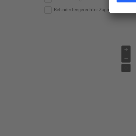
Behindertengerechter Zugang
2.000.000 €
2.000.000 €
2.500.000 €
2.500.000 €
3.000.000 €
3.000.000 €
4.000.000 €
4.000.000 €
5.000.000 €
5.000.000 €