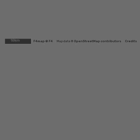
10km
F4map © F4
Map data ©
OpenStreetMap contributors
Credits