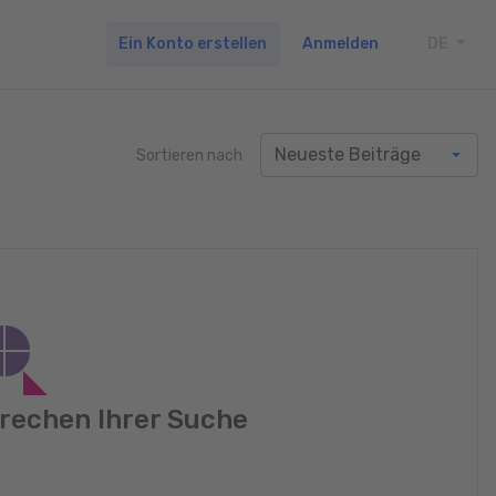
Ein Konto erstellen
Anmelden
DE
TOGG
Sortieren nach
rechen Ihrer Suche