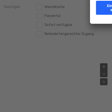
Sonstiges
Waschküche
2.000.000 €
2.000.000 €
Panzertür
2.500.000 €
2.500.000 €
Sofort verfügbar
3.000.000 €
3.000.000 €
Behindertengerechter Zugang
4.000.000 €
4.000.000 €
5.000.000 €
5.000.000 €