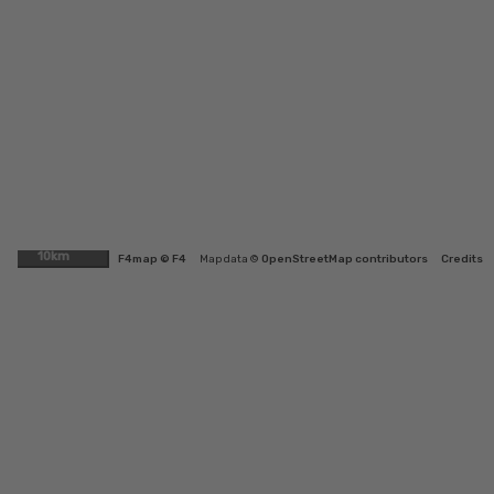
10km
F4map © F4
Map data ©
OpenStreetMap contributors
Credits