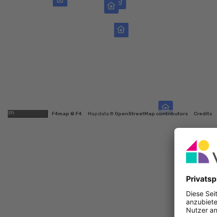
1km
F4map © F4
Map data ©
OpenStreetMap contributors
Credits