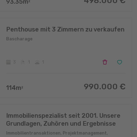
498.000
€
93.35
m
2
Penthouse mit 3 Zimmern zu verkaufen
Bascharage
3
1
1
990.000
€
114
m
2
Immobilienspezialist seit 2001. Unsere
Grundlagen, Zuhören und Ergebnisse
Immobilientransaktionen, Projektmanagement,