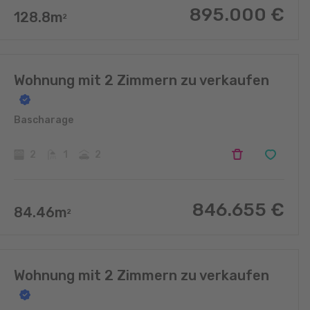
895.000
€
128.8
m
2
Wohnung mit 2 Zimmern zu verkaufen
Bascharage
2
1
2
846.655
€
84.46
m
2
Wohnung mit 2 Zimmern zu verkaufen