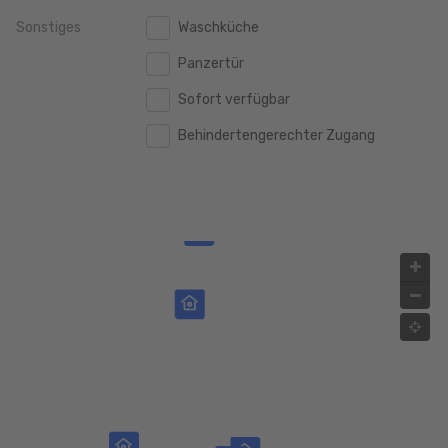
Sonstiges
Waschküche
2.000.000 €
2.000.000 €
Panzertür
2.500.000 €
2.500.000 €
Sofort verfügbar
3.000.000 €
3.000.000 €
Behindertengerechter Zugang
4.000.000 €
4.000.000 €
5.000.000 €
5.000.000 €