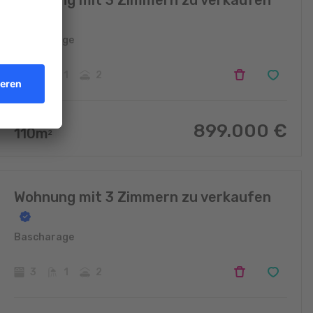
Wohnung mit 3 Zimmern zu verkaufen
Bascharage
3
1
2
899.000
€
110
m
2
Wohnung mit 3 Zimmern zu verkaufen
Bascharage
3
1
2