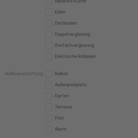
separate Küche
160 m2
160 m2
500.000 €
500.000 €
Keller
180 m2
180 m2
550.000 €
550.000 €
Dachboden
200 m2
200 m2
600.000 €
600.000 €
Doppelverglasung
250 m2
250 m2
650.000 €
650.000 €
Dreifachverglasung
300 m2
300 m2
700.000 €
700.000 €
Elektrische Rollläden
750.000 €
750.000 €
Außenausstattung
Balkon
800.000 €
800.000 €
Außenparkplatz
900.000 €
900.000 €
Garten
1.000.000 €
1.000.000 €
Terrasse
1.250.000 €
1.250.000 €
Pool
1.500.000 €
1.500.000 €
Alarm
1.750.000 €
1.750.000 €