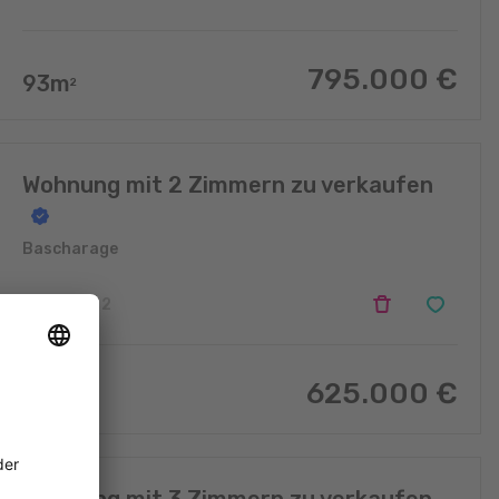
795.000
€
93
m
2
Wohnung mit 2 Zimmern zu verkaufen
Bascharage
2
2
625.000
€
96
m
2