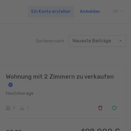
Ein Konto erstellen
Anmelden
DE
TOGG
Sortieren nach
Wohnung mit 2 Zimmern zu verkaufen
Hautcharage
2
1