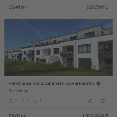
35.41
m
625.799
€
2
Penthouse mit 2 Zimmern zu verkaufen
Bertrange
2
1
1
95.02
m
1.524.340
€
2