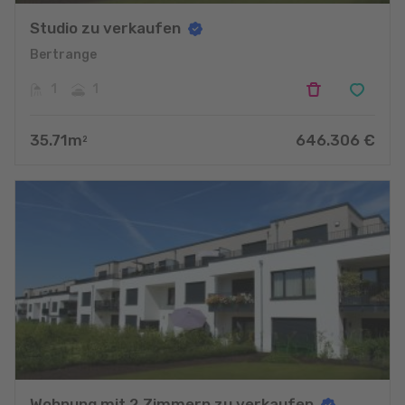
Studio zu verkaufen
Bertrange
1
1
35.71
m
646.306
€
2
Wohnung mit 2 Zimmern zu verkaufen