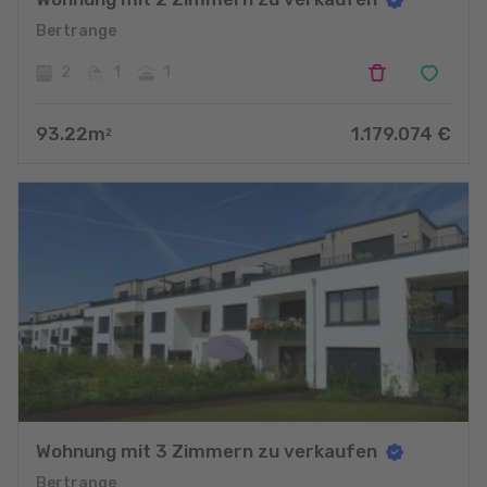
Bertrange
2
1
1
93.22
m
1.179.074
€
2
Wohnung mit 3 Zimmern zu verkaufen
Bertrange