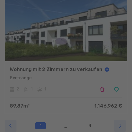
Wohnung mit 2 Zimmern zu verkaufen
Bertrange
2
1
1
89.87
m
1.146.962
€
2
1
4
...