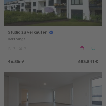
Studio zu verkaufen
Bertrange
1
1
46.85
m
683.841
€
2