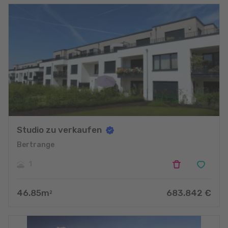
Studio zu verkaufen
Bertrange
1
46.85
m
683.842
€
2