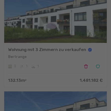
Wohnung mit 3 Zimmern zu verkaufen
Bertrange
3
1
1
132.13
m
1.481.182
€
2