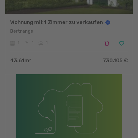
Wohnung mit 1 Zimmer zu verkaufen
Bertrange
1
1
1
43.61
m
730.105
€
2