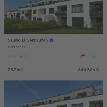
Studio zu verkaufen
Bertrange
1
1
35.71
m
646.306
€
2