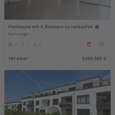
Penthouse mit 4 Zimmern zu verkaufen
Bertrange
4
1
2
181.64
m
3.150.350
€
2