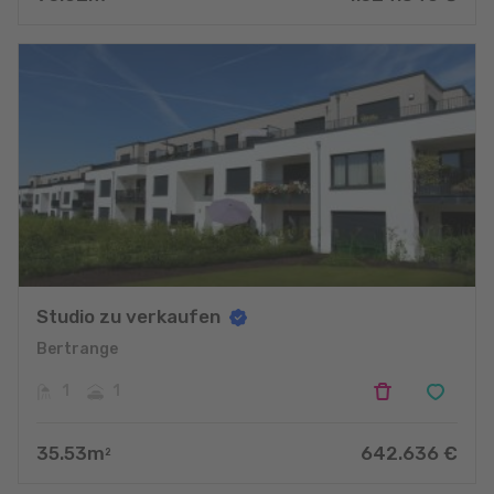
Studio zu verkaufen
Bertrange
1
1
35.53
m
642.636
€
2