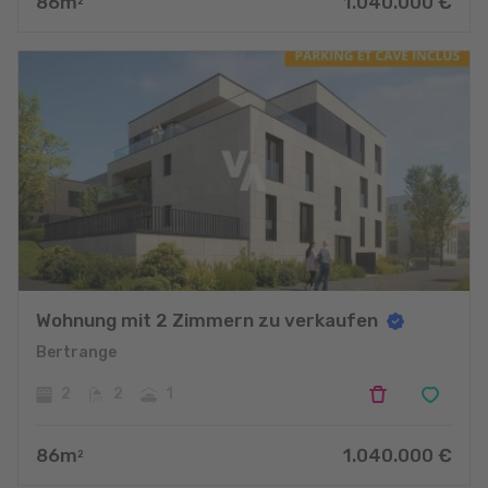
86
m
1.040.000
€
2
Wohnung mit 2 Zimmern zu verkaufen
Bertrange
2
2
1
86
m
1.040.000
€
2