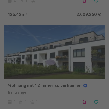
2
2
1
125.42
m
2.009.260
€
2
Wohnung mit 1 Zimmer zu verkaufen
Bertrange
1
1
1