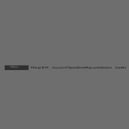
10km
F4map © F4
Map data ©
OpenStreetMap contributors
Credits