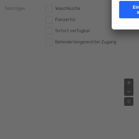
Sonstiges
Waschküche
2.000.000 €
2.000.000 €
Panzertür
2.500.000 €
2.500.000 €
Sofort verfügbar
3.000.000 €
3.000.000 €
Behindertengerechter Zugang
4.000.000 €
4.000.000 €
5.000.000 €
5.000.000 €