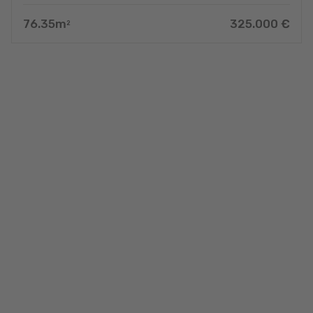
76.35
m
325.000
€
2