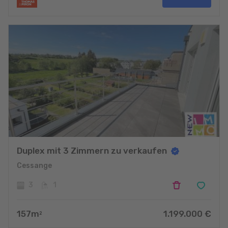
Duplex mit 3 Zimmern zu verkaufen
Cessange
3
1
157
m
1.199.000
€
2