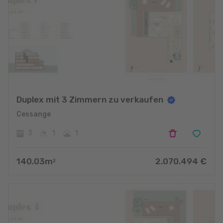
Duplex mit 3 Zimmern zu verkaufen
Cessange
3
1
1
140.03
m
2.070.494
€
2