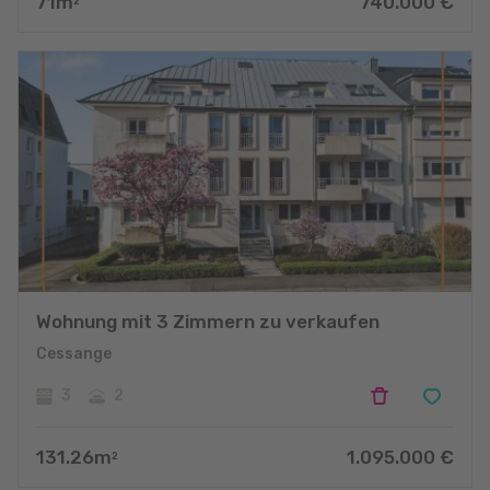
71
m
740.000
€
2
Wohnung mit 3 Zimmern zu verkaufen
Cessange
3
2
131.26
m
1.095.000
€
2