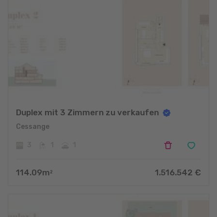
Duplex mit 3 Zimmern zu verkaufen
Cessange
3
1
1
114.09
m
1.516.542
€
2