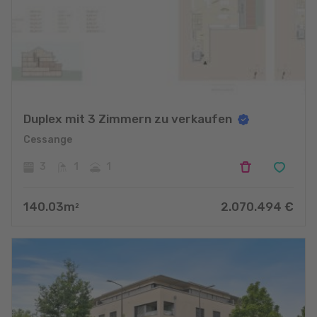
Duplex mit 3 Zimmern zu verkaufen
Cessange
3
1
1
140.03
m
2.070.494
€
2