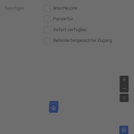
Sonstiges
Waschküche
2.000.000 €
2.000.000 €
Panzertür
2.500.000 €
2.500.000 €
Sofort verfügbar
3.000.000 €
3.000.000 €
Behindertengerechter Zugang
4.000.000 €
4.000.000 €
5.000.000 €
5.000.000 €