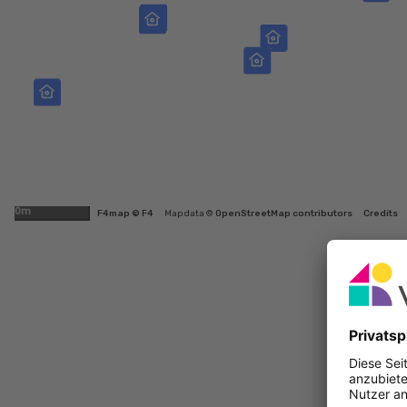
500m
F4map © F4
Map data ©
OpenStreetMap contributors
Credits