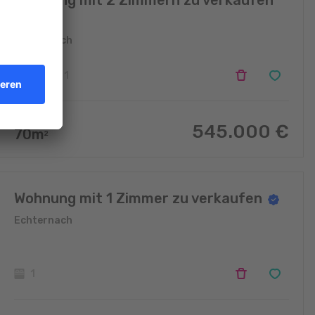
Wohnung mit 2 Zimmern zu verkaufen
Echternach
2
1
545.000
€
70
m
2
Wohnung mit 1 Zimmer zu verkaufen
Echternach
1