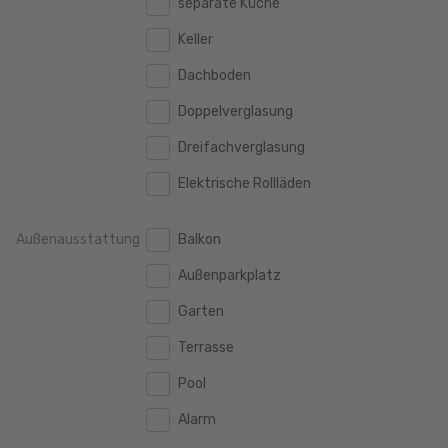
separate Küche
160 m2
160 m2
500.000 €
500.000 €
Keller
180 m2
180 m2
550.000 €
550.000 €
Dachboden
200 m2
200 m2
600.000 €
600.000 €
Doppelverglasung
250 m2
250 m2
650.000 €
650.000 €
Dreifachverglasung
300 m2
300 m2
700.000 €
700.000 €
Elektrische Rollläden
750.000 €
750.000 €
Außenausstattung
Balkon
800.000 €
800.000 €
Außenparkplatz
900.000 €
900.000 €
Garten
1.000.000 €
1.000.000 €
Terrasse
1.250.000 €
1.250.000 €
Pool
1.500.000 €
1.500.000 €
Alarm
1.750.000 €
1.750.000 €