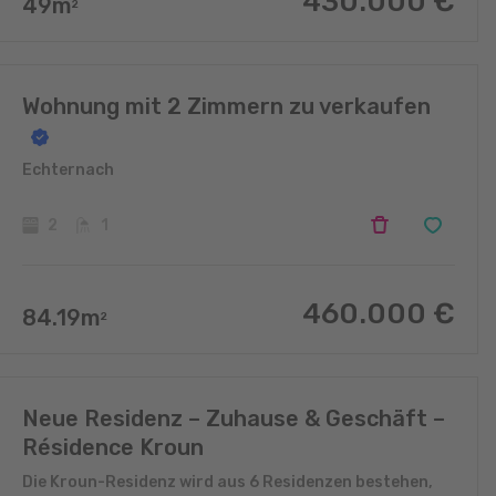
430.000
€
49
m
2
Wohnung mit 2 Zimmern zu verkaufen
Echternach
2
1
460.000
€
84.19
m
2
Neue Residenz – Zuhause & Geschäft –
Résidence Kroun
Die Kroun-Residenz wird aus 6 Residenzen bestehen,