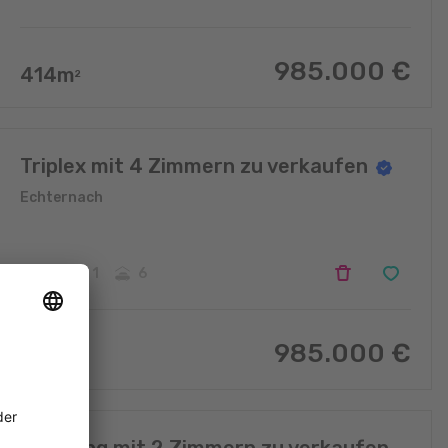
985.000
€
414
m
2
Triplex mit 4 Zimmern zu verkaufen
Echternach
4
1
6
985.000
€
414
m
2