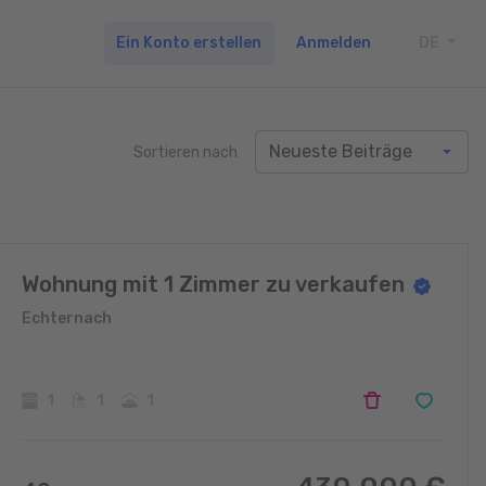
Ein Konto erstellen
Anmelden
DE
TOGG
Sortieren nach
Wohnung mit 1 Zimmer zu verkaufen
Echternach
1
1
1