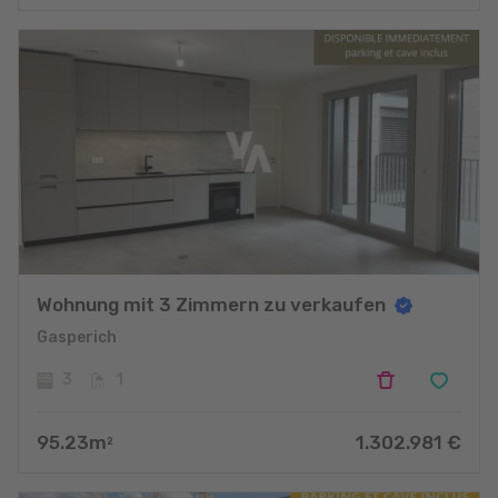
Wohnung mit 3 Zimmern zu verkaufen
Gasperich
3
1
95.23
m
1.302.981
€
2