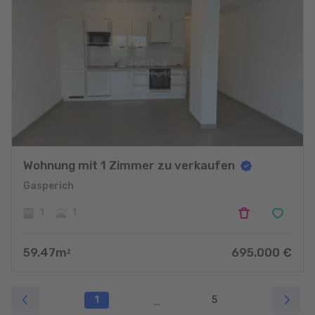
Wohnung mit 1 Zimmer zu verkaufen
Gasperich
1
1
59.47
m
695.000
€
2
1
5
...