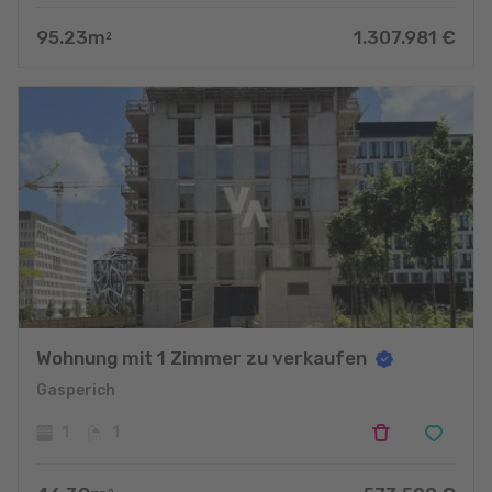
95.23
m
1.307.981
€
2
Wohnung mit 1 Zimmer zu verkaufen
Gasperich
1
1