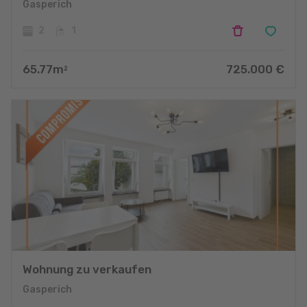
Gasperich
2
1
65.77
m
725.000
€
2
Wohnung zu verkaufen
Gasperich