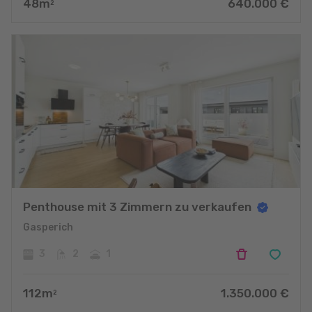
48
m
640.000
€
2
Penthouse mit 3 Zimmern zu verkaufen
Gasperich
3
2
1
112
m
1.350.000
€
2