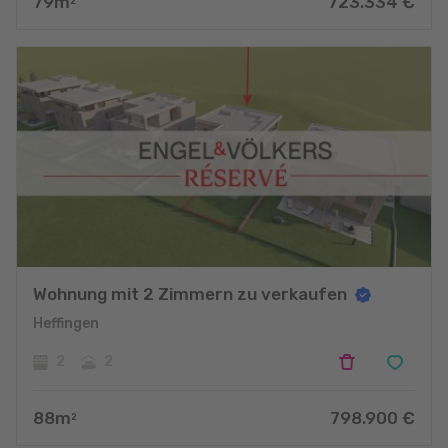
79
m
723.334
€
2
Wohnung mit 2 Zimmern zu verkaufen
Heffingen
2
2
88
m
798.900
€
2