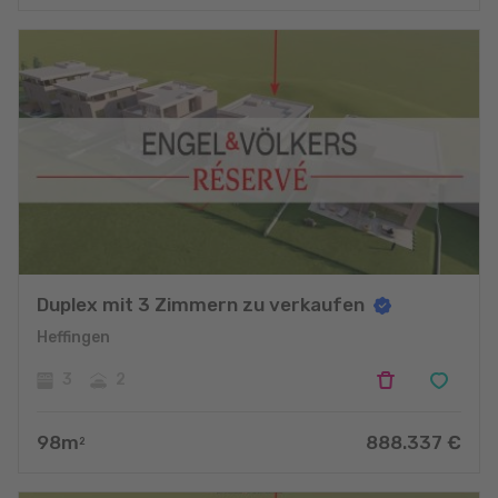
Duplex mit 3 Zimmern zu verkaufen
Heffingen
3
2
98
m
888.337
€
2