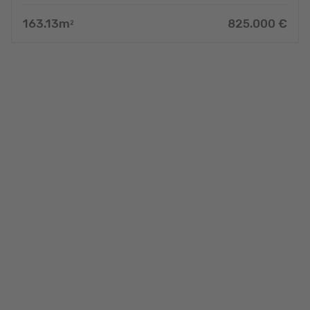
163.13
m
825.000
€
2