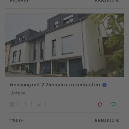
84.83
m
588.000
€
2
Wohnung mit 2 Zimmern zu verkaufen
Lintgen
2
1
2
110
m
888.000
€
2