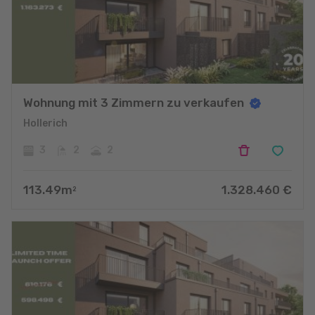
Wohnung mit 3 Zimmern zu verkaufen
Hollerich
3
2
2
113.49
m
1.328.460
€
2