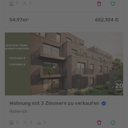
1
1
54.97
m
652.104
€
2
Wohnung mit 3 Zimmern zu verkaufen
Hollerich
3
2
2