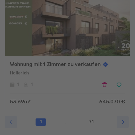
Wohnung mit 1 Zimmer zu verkaufen
Hollerich
1
1
53.69
m
645.070
€
2
1
71
...