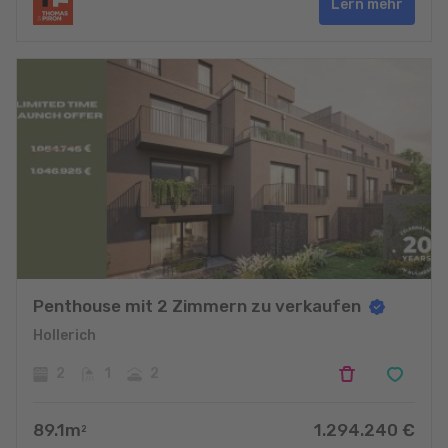
Lern mehr
Penthouse mit 2 Zimmern zu verkaufen
Hollerich
2
1
2
89.1
m
1.294.240
€
2