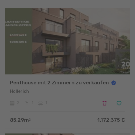
Penthouse mit 2 Zimmern zu verkaufen
Hollerich
2
1
1
85.29
m
1.172.375
€
2