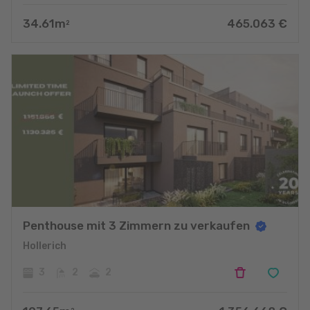
34.61
m
465.063
€
2
Penthouse mit 3 Zimmern zu verkaufen
Hollerich
3
2
2