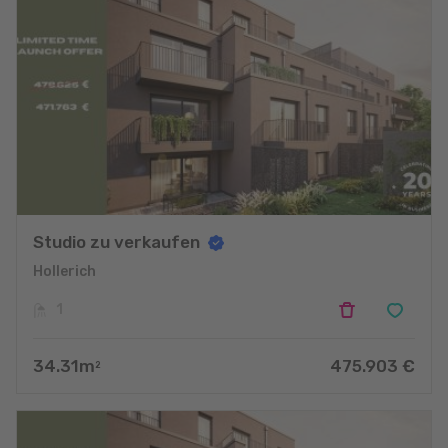
Studio zu verkaufen
Hollerich
1
34.31
m
475.903
€
2