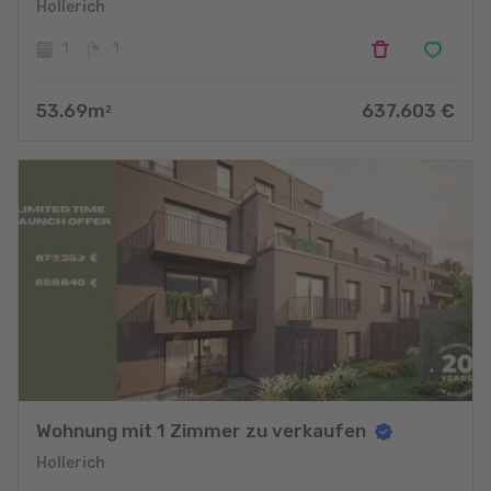
Hollerich
1
1
53.69
m
637.603
€
2
Wohnung mit 1 Zimmer zu verkaufen
Hollerich