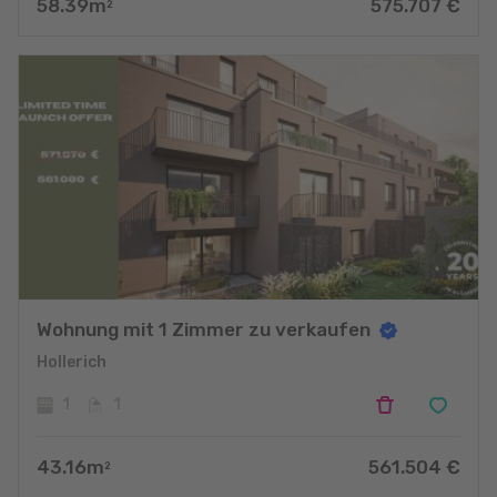
58.39
m
575.707
€
2
Wohnung mit 1 Zimmer zu verkaufen
Hollerich
1
1
43.16
m
561.504
€
2