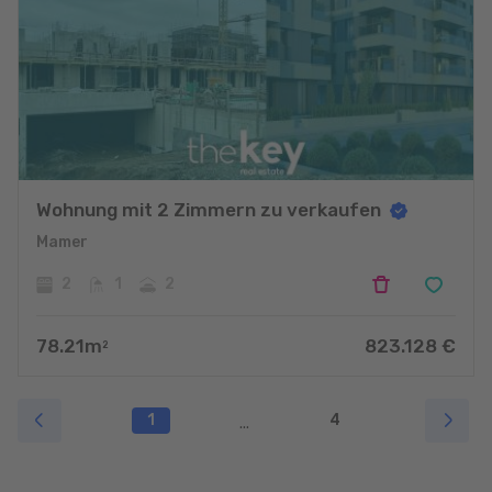
Wohnung mit 2 Zimmern zu verkaufen
Mamer
2
1
2
78.21
m
823.128
€
2
1
4
...