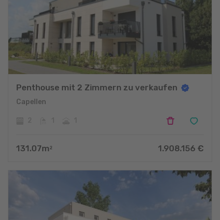
Penthouse mit 2 Zimmern zu verkaufen
Capellen
2
1
1
131.07
m
1.908.156
€
2