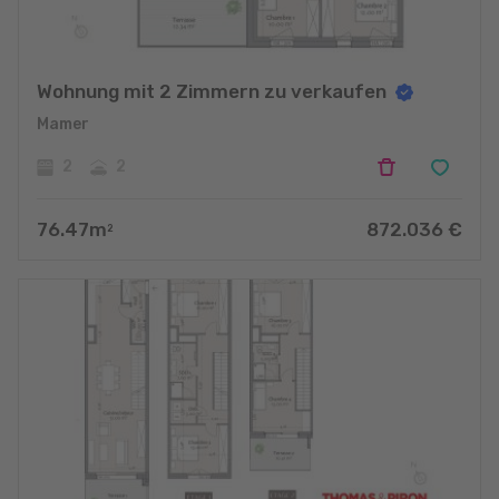
Wohnung mit 2 Zimmern zu verkaufen
Mamer
2
2
76.47
m
872.036
€
2