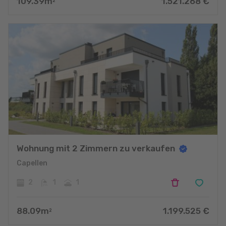
109.39
m
1.521.268
€
2
Wohnung mit 2 Zimmern zu verkaufen
Capellen
2
1
1
88.09
m
1.199.525
€
2