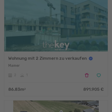
Wohnung mit 2 Zimmern zu verkaufen
Mamer
2
1
86.83
m
891.905
€
2