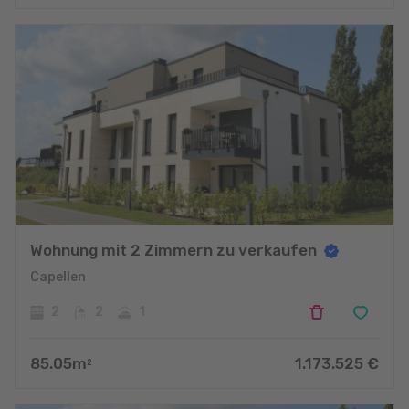
Wohnung mit 2 Zimmern zu verkaufen
Capellen
2
2
1
85.05
m
1.173.525
€
2