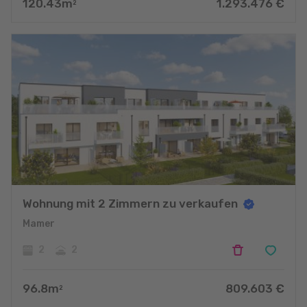
120.43
m
1.293.476
€
2
Wohnung mit 2 Zimmern zu verkaufen
Mamer
2
2
96.8
m
809.603
€
2