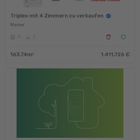
Triplex mit 4 Zimmern zu verkaufen
Mamer
4
2
163.74
m
1.411.726
€
2