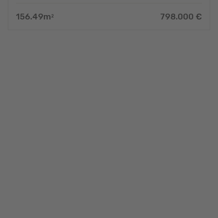
156.49
m
798.000
€
2