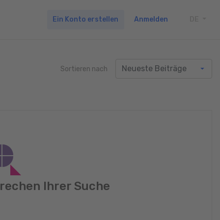
Ein Konto erstellen
Anmelden
DE
TOGG
Sortieren nach
rechen Ihrer Suche