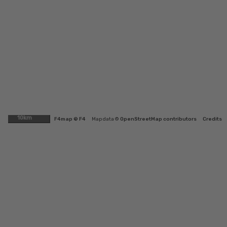
10km
F4map © F4
Map data ©
OpenStreetMap contributors
Credits