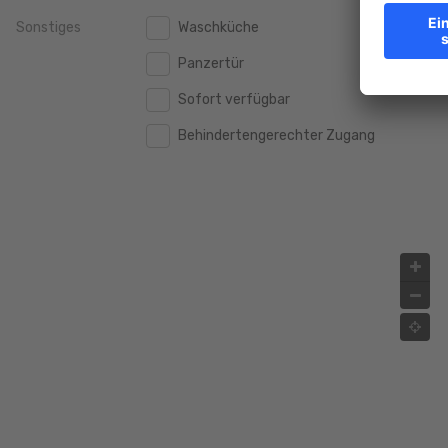
Sonstiges
Waschküche
2.000.000 €
2.000.000 €
Panzertür
2.500.000 €
2.500.000 €
Sofort verfügbar
3.000.000 €
3.000.000 €
Behindertengerechter Zugang
4.000.000 €
4.000.000 €
5.000.000 €
5.000.000 €