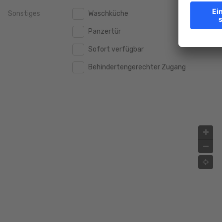
Sonstiges
Waschküche
2.000.000 €
2.000.000 €
Panzertür
2.500.000 €
2.500.000 €
Sofort verfügbar
3.000.000 €
3.000.000 €
Behindertengerechter Zugang
4.000.000 €
4.000.000 €
5.000.000 €
5.000.000 €