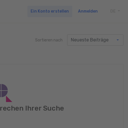
Ein Konto erstellen
Anmelden
DE
TOGG
Sortieren nach
rechen Ihrer Suche