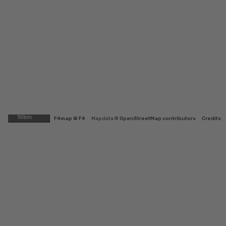
10km
F4map © F4
Map data ©
OpenStreetMap contributors
Credits