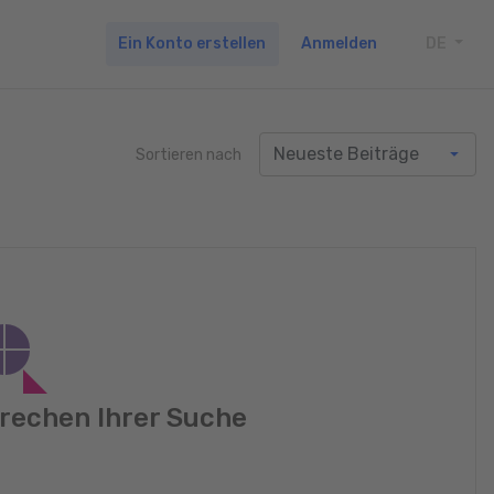
Ein Konto erstellen
Anmelden
DE
TOGG
Sortieren nach
rechen Ihrer Suche