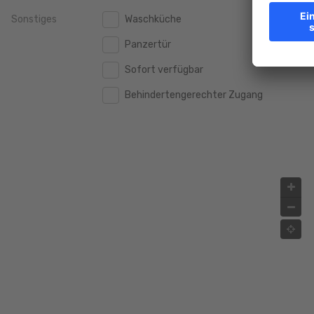
Sonstiges
Waschküche
2.000.000 €
2.000.000 €
Panzertür
2.500.000 €
2.500.000 €
Sofort verfügbar
3.000.000 €
3.000.000 €
Behindertengerechter Zugang
4.000.000 €
4.000.000 €
5.000.000 €
5.000.000 €