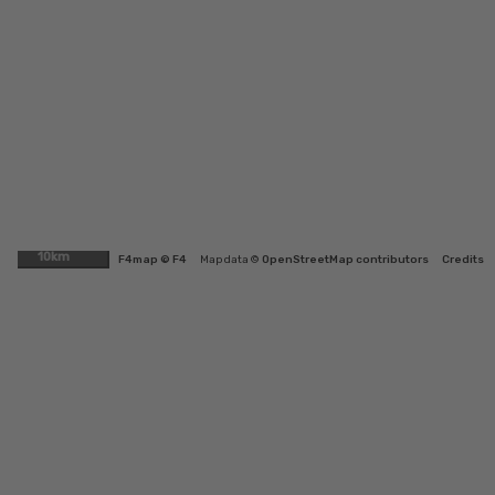
10km
F4map © F4
Map data ©
OpenStreetMap contributors
Credits