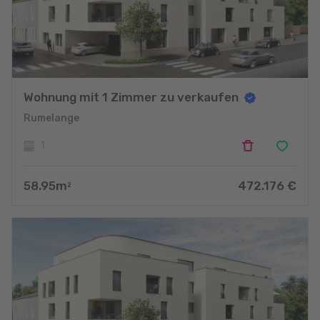
Wohnung mit 1 Zimmer zu verkaufen
Rumelange
1
58.95
m
472.176
€
2