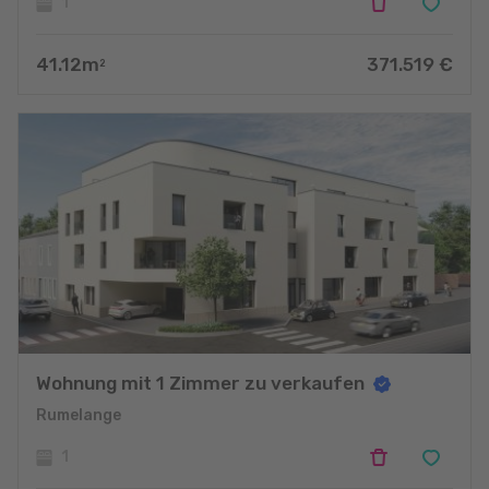
1
41.12
m
371.519
€
2
Wohnung mit 1 Zimmer zu verkaufen
Rumelange
1