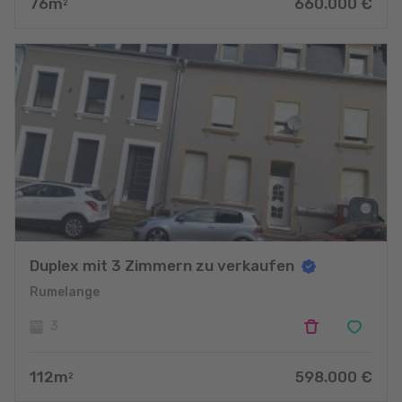
76
m
660.000
€
2
Duplex mit 3 Zimmern zu verkaufen
Rumelange
3
112
m
598.000
€
2