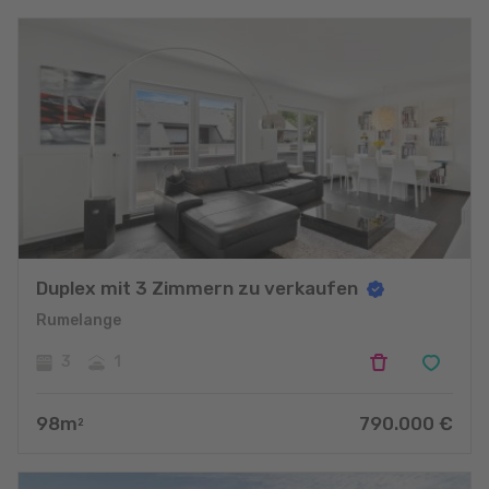
Duplex mit 3 Zimmern zu verkaufen
Rumelange
3
1
98
m
790.000
€
2