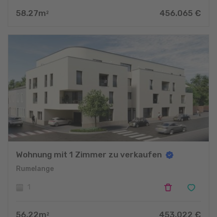
58.27
m
456.065
€
2
Wohnung mit 1 Zimmer zu verkaufen
Rumelange
1
56.22
m
453.022
€
2