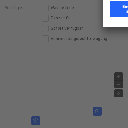
Sonstiges
Waschküche
2.000.000 €
2.000.000 €
Panzertür
2.500.000 €
2.500.000 €
Sofort verfügbar
3.000.000 €
3.000.000 €
Behindertengerechter Zugang
4.000.000 €
4.000.000 €
5.000.000 €
5.000.000 €