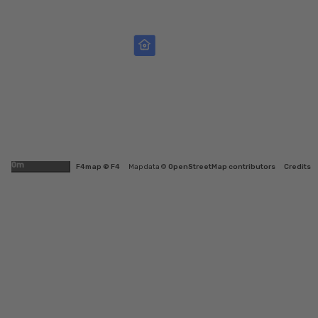
500m
F4map © F4
Map data ©
OpenStreetMap contributors
Credits