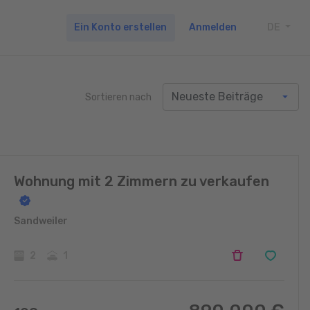
Ein Konto erstellen
Anmelden
DE
TOGG
Sortieren nach
Wohnung mit 2 Zimmern zu verkaufen
Sandweiler
2
1