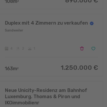
890.000
€
108
m
2
Duplex mit 4 Zimmern zu verkaufen
Sandweiler
4
2
1
1.250.000
€
163
m
2
Neue Unicity-Residenz am Bahnhof
Luxemburg. Thomas & Piron und
IKOimmobilienr