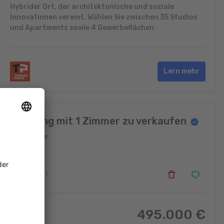
Hybrider Ort, der architektonische und soziale
Innovationen vereint. Wählen Sie zwischen 35 Studios
und Apartments sowie 4 Gewerbeflächen
Lern mehr
Wohnung mit 1 Zimmer zu verkaufen
Sandweiler
1
1
495.000
€
54
m
2