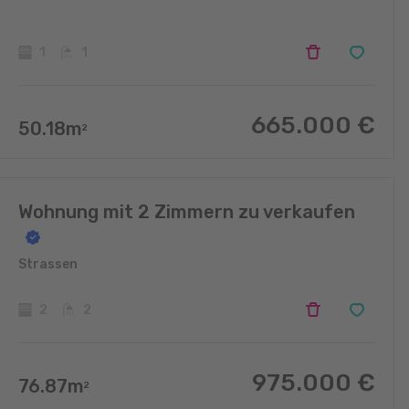
1
1
665.000
€
50.18
m
2
Wohnung mit 2 Zimmern zu verkaufen
Strassen
2
2
975.000
€
76.87
m
2