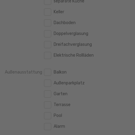
separate Küche
160 m2
160 m2
500.000 €
500.000 €
Keller
180 m2
180 m2
550.000 €
550.000 €
Dachboden
200 m2
200 m2
600.000 €
600.000 €
Doppelverglasung
250 m2
250 m2
650.000 €
650.000 €
Dreifachverglasung
300 m2
300 m2
700.000 €
700.000 €
Elektrische Rollläden
750.000 €
750.000 €
Außenausstattung
Balkon
800.000 €
800.000 €
Außenparkplatz
900.000 €
900.000 €
Garten
1.000.000 €
1.000.000 €
Terrasse
1.250.000 €
1.250.000 €
Pool
1.500.000 €
1.500.000 €
Alarm
1.750.000 €
1.750.000 €