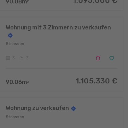
1.095.000
€
90.08
m
2
Wohnung mit 3 Zimmern zu verkaufen
Strassen
3
3
1.105.330
€
90.06
m
2
Wohnung zu verkaufen
Strassen