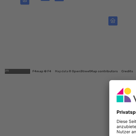
1km
F4map © F4
Map data ©
OpenStreetMap contributors
Credits