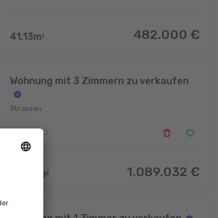
482.000
€
41.13
m
2
Wohnung mit 3 Zimmern zu verkaufen
Strassen
3
3
1.089.032
€
86.26
m
2