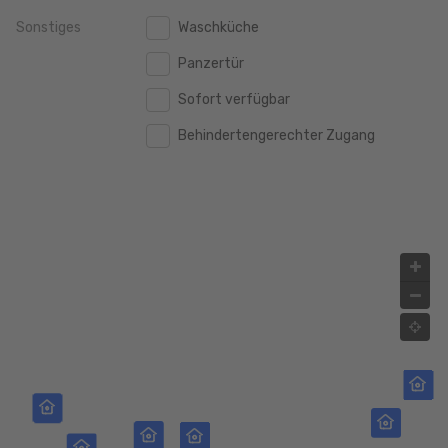
Sonstiges
Waschküche
2.000.000 €
2.000.000 €
Panzertür
2.500.000 €
2.500.000 €
Sofort verfügbar
3.000.000 €
3.000.000 €
Behindertengerechter Zugang
4.000.000 €
4.000.000 €
5.000.000 €
5.000.000 €