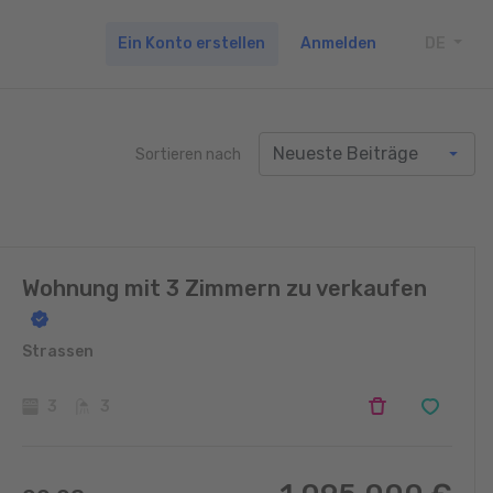
Ein Konto erstellen
Anmelden
DE
TOGG
Sortieren nach
Wohnung mit 3 Zimmern zu verkaufen
Strassen
3
3