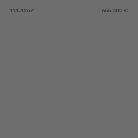
114.42
m
655.000
€
2