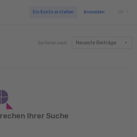
Ein Konto erstellen
Anmelden
DE
TOGG
Sortieren nach
rechen Ihrer Suche