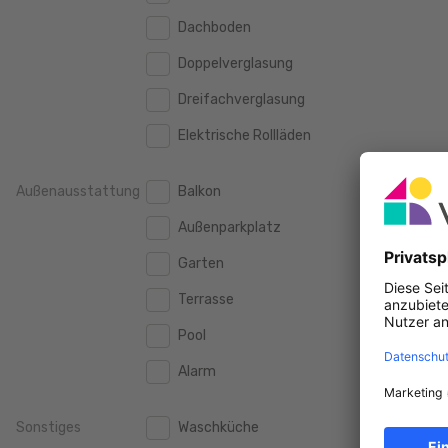
160 m2
160 m2
2.000 €
Dachboden
2.000 €
180 m2
180 m2
Doppelverglasung
2.500 €
2.500 €
200 m2
200 m2
Dreifachverglasung
3.000 €
3.000 €
250 m2
250 m2
Elektrische Rollläden
3.500 €
3.500 €
300 m2
300 m2
4.000 €
4.000 €
Außenausstattung
Balkon
4.500 €
4.500 €
Außenparkplatz
5.000 €
5.000 €
Garten
10.000 €
10.000 €
Terrasse
15.000 €
15.000 €
Pool
20.000 €
20.000 €
Alarm
Sonstiges
Waschküche