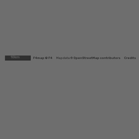
10km
F4map © F4
Map data ©
OpenStreetMap contributors
Credits