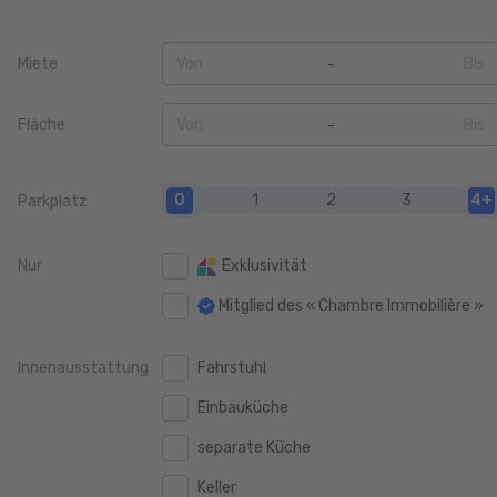
Miete
Von
Bis
0
0
Fläche
Von
Bis
100 €
100 €
0
0
200 €
200 €
0
1
2
3
4+
Parkplatz
20 m2
20 m2
400 €
400 €
40 m2
40 m2
Nur
Exklusivität
600 €
600 €
60 m2
60 m2
Mitglied des « Chambre Immobilière »
800 €
800 €
80 m2
80 m2
1.000 €
1.000 €
Innenausstattung
Fahrstuhl
100 m2
100 m2
1.250 €
1.250 €
Einbauküche
120 m2
120 m2
1.500 €
1.500 €
separate Küche
140 m2
140 m2
1.750 €
1.750 €
Keller