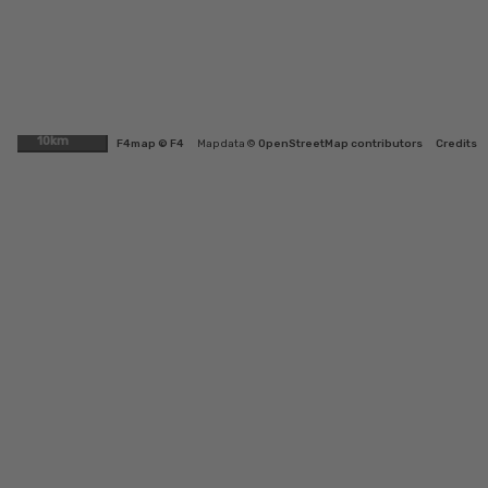
10km
F4map © F4
Map data ©
OpenStreetMap contributors
Credits