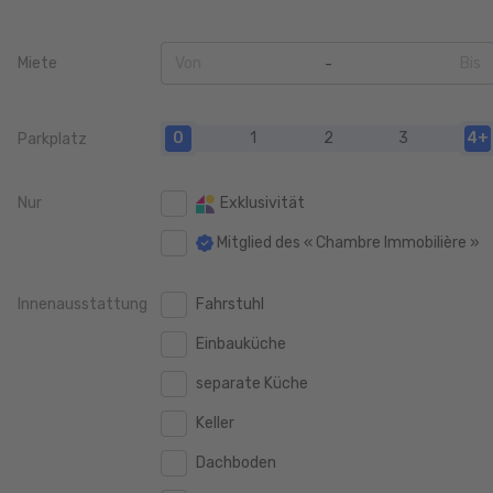
Miete
Von
Bis
0
0
0
1
2
3
4+
Parkplatz
100 €
100 €
200 €
200 €
Nur
Exklusivität
400 €
400 €
Mitglied des « Chambre Immobilière »
600 €
600 €
Innenausstattung
Fahrstuhl
800 €
800 €
Einbauküche
1.000 €
1.000 €
separate Küche
1.250 €
1.250 €
Keller
1.500 €
1.500 €
Dachboden
1.750 €
1.750 €