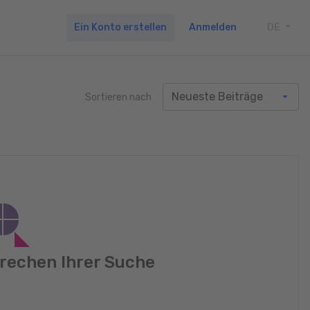
Ein Konto erstellen
Anmelden
DE
TOGG
Sortieren nach
rechen Ihrer Suche