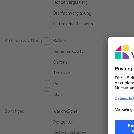
Doppelverglasung
2.000 €
2.000 €
Dreifachverglasung
2.500 €
2.500 €
Elektrische Rollläden
3.000 €
3.000 €
Außenausstattung
Balkon
3.500 €
3.500 €
Außenparkplatz
4.000 €
4.000 €
Garten
4.500 €
4.500 €
Terrasse
5.000 €
5.000 €
Pool
10.000 €
10.000 €
Alarm
15.000 €
15.000 €
20.000 €
20.000 €
Sonstiges
Waschküche
Panzertür
Sofort verfügbar