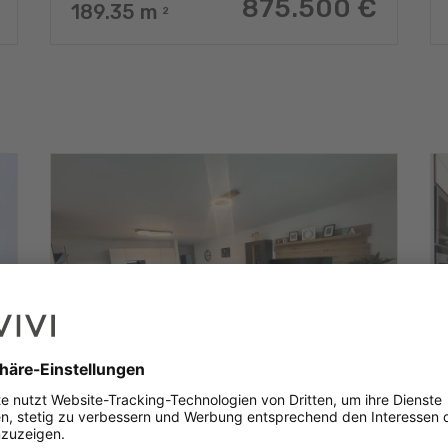
875.500 €
189.35
m
2
Wohnung mit 2 Zimmern zu