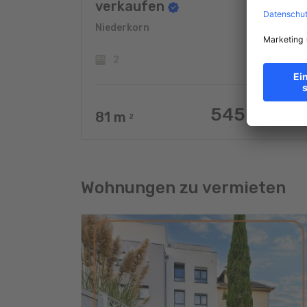
verkaufen
Niederkorn
2
545.000 €
81
m
2
Wohnungen zu vermieten