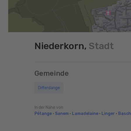
Niederkorn,
Stadt
Gemeinde
Differdange
In der Nähe von
Pétange
•
Sanem
•
Lamadelaine
•
Linger
•
Basch