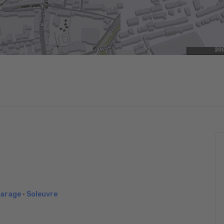
20
arage
•
Soleuvre