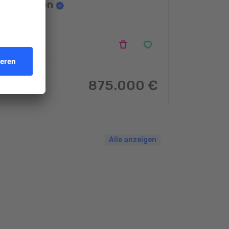
verkaufen
Niederkorn
3
875.000 €
115
m
2
Alle anzeigen