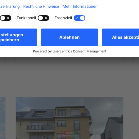
verkaufen
Niederkorn
2
579.000 €
80
m
2