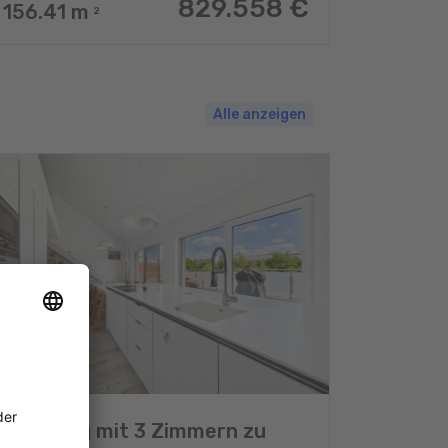
829.558 €
156.41
m
2
Alle anzeigen
Wohnung mit 3 Zimmern zu