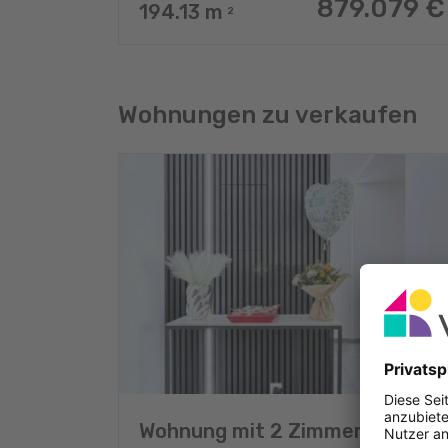
879.079 €
194.13
m
2
Wohnungen zu verkaufen
Wohnung mit 2 Zimmern zu