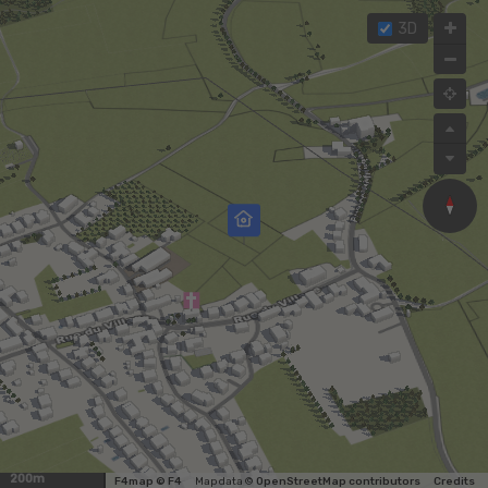
3D
200m
F4map © F4
Map data ©
OpenStreetMap contributors
Credits