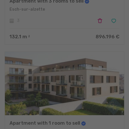
Apartment with 3 rooms to sell
Esch-sur-alzette
3
132.1
m
896.196 €
2
Apartment with 1 room to sell