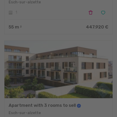
Esch-sur-alzette
1
55
m
447.920 €
2
Apartment with 3 rooms to sell
Esch-sur-alzette