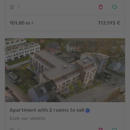
3
101.85
m
713.193 €
2
Apartment with 2 rooms to sell
Esch-sur-alzette
2