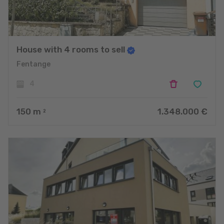
House with 4 rooms to sell
Fentange
4
150
m
1.348.000 €
2