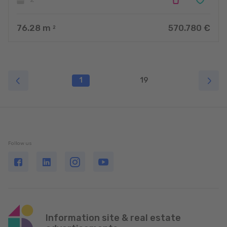
76.28
m
570.780 €
2
1
19
Follow us
Information site & real estate