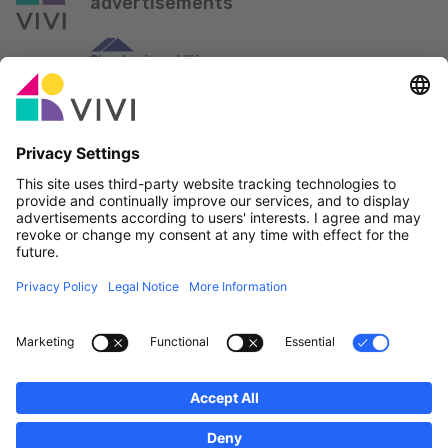
advertisements
Official Partner & Sponsors
Report an issue
Real Estate Agencies
Municipalities and localities of Luxembourg
Professionals, become a member!
·
Sitemap
Legal notice
vivi.lu © 2026