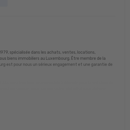
79, spécialisée dans les achats, ventes, locations,
tous biens immobiliers au Luxembourg. Être membre de la
g est pour nous un sérieux engagement et une garantie de
é à la construction, un immeuble à démolir pour la création de
oteur unique, nous serons votre allié idéal pour obtenir
oute transparence.
imentés parlant au moins le Luxembourgeois, Français,
en est à votre écoute.
us accompagnons avec professionnalisme dans vos