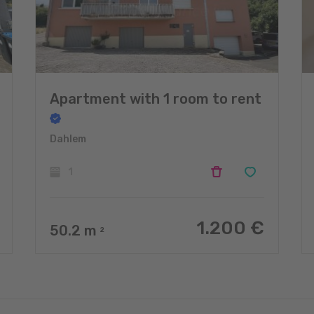
Apartment with 1 room to rent
Dahlem
1
1.200 €
50.2
m
2