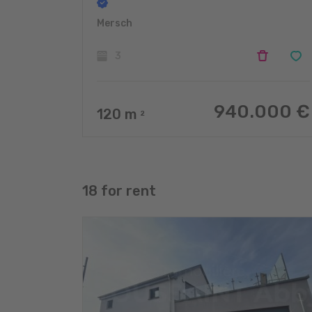
Mersch
3
940.000 €
120
m
2
18 for rent