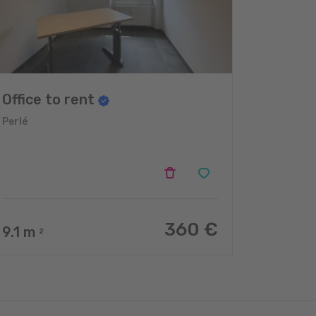
Office to rent
Perlé
360 €
9.1
m
2