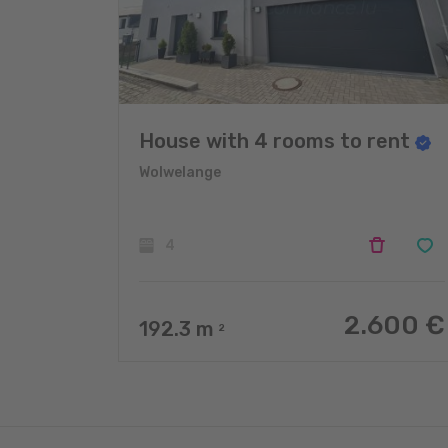
House with 4 rooms to rent
Wolwelange
4
2.600 €
192.3
m
2