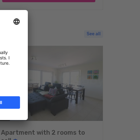
See all
Apartment with 2 rooms to