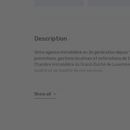
Description
Votre agence immobilière en 2e génération depuis 19
promotions, gestions locatives et estimations de 
Chambre Immobilière du Grand-Duché de Luxembour
qualité et de fiabilité de nos services.
Un projet immobilier à développer, un terrain destin
nouveaux logements ? Etant indépendants d’un prom
Show all
l’offre la plus favorable pour votre bien et ce en t
Une équipe de collaborateurs professionnels expér
Allemand et Anglais ainsi que le Portugais et l’Itali
Située au cœur du Grand-Duché à Mersch, nous vo