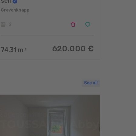
sell
Grevenknapp
2
620.000 €
74.31
m
2
See all