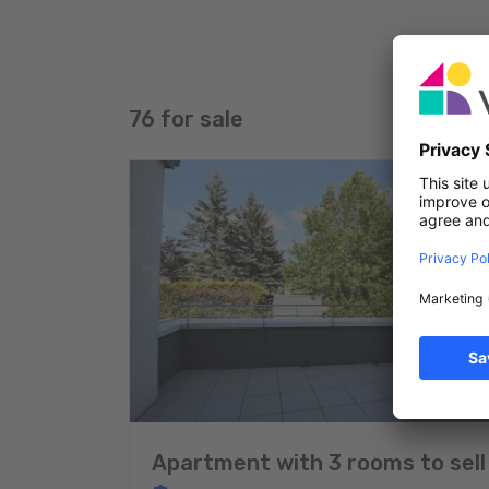
démarches partout au Luxembourg.
Notre camionnette est, suivant disponibilité, grat
sans oublier notre château gonflable, tentes, remor
clubs et associations de notre aimable clientèle.
76 for sale
Contactez l’agence qui ne contacte jamais les anno
confiance.
A votre service.
L’équipe de l’Agence Immobilière Toussaint Abby
Apartment with 3 rooms to sell