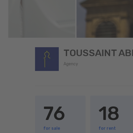
TOUSSAINT A
Agency
76
18
for sale
for rent