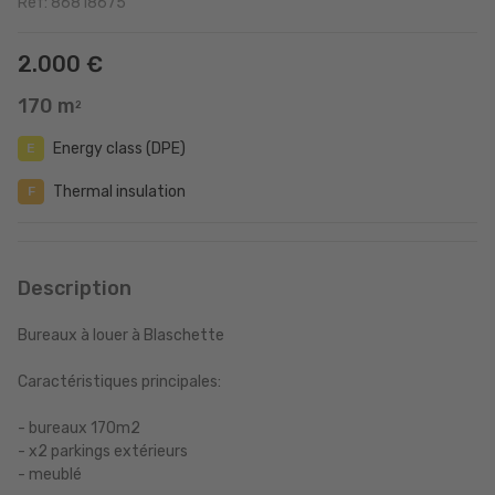
Ref: 86818675
2.000 €
170 m
2
Energy class (DPE)
E
Thermal insulation
F
Description
Bureaux à louer à Blaschette
Caractéristiques principales:
- bureaux 170m2
- x2 parkings extérieurs
- meublé