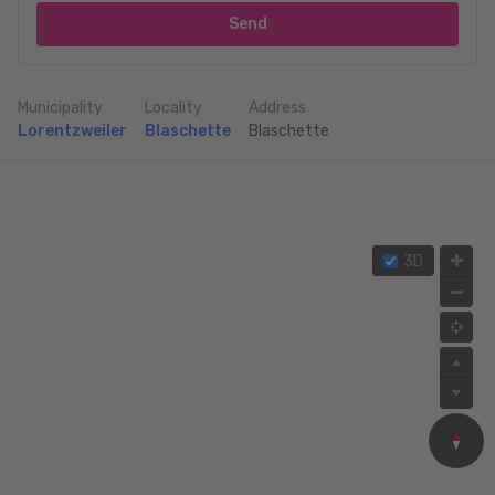
Send
Municipality
Locality
Address
Lorentzweiler
Blaschette
Blaschette
3D