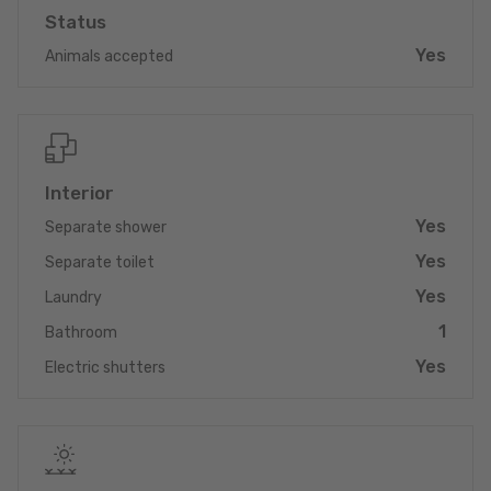
Status
dressing/rangements, de 3 autres chambres à coucher, d'une
salle de bains (double lavabos, baignoire et WC), et d'un local
Yes
Animals accepted
buanderie.
La maison est équipée d'une pompe à chaleur, de chauffage au
sol, d'une ventilation à double flux contrôlée, ainsi que de triples
vitrages, avec la possibilité de choisir les matériaux de finition.
Interior
Le prix indiqué inclut le taux de TVA super-réduit de 3 % (en cas
Yes
Separate shower
d'utilisation du bien en tant que résidence principale), sous
réserve de l'approbation du dossier par l'Administration de
Yes
Separate toilet
l'Enregistrement et des Domaines.
Yes
Laundry
Idéalement située pour vivre au calme et en famille, à environ
1
Bathroom
20 km de Luxembourg-ville, avec un accès facile à l'autoroute
Yes
Electric shutters
A6 et à la route nationale N6.
Garantie d'achèvement, garantie décennale et garantie
biennale incluses.
D'autres biens disponibles sur www.venice-consulting.lu.