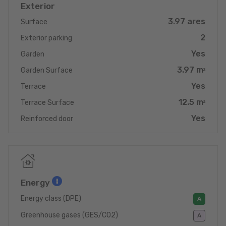
Exterior
3.97 ares
Surface
****
2
Exterior parking
Yes
Garden
** FOR SALE - Semi-detached House Lot 11 **
3.97 m
Garden Surface
2
For sale in the "Hanner Dem Huerwerbesch" subdivision, on
Yes
Terrace
Foullert Street in Kleinbettigen (municipality of Steinfort), a
12.5 m
semi-detached house measuring 166.99 m² of living space,
Terrace Surface
2
certified energy class A-A-A. Located on a plot of 3.97 ares, it
Yes
Reinforced door
features a terrace and private garden at the rear. The property
also includes a wooden garden annex with a bike carport and
two outdoor parking spaces.
The ground floor consists of an entrance hall, a spacious living
area combining a living/dining room and an open equipped
Energy
kitchen, a first bedroom, a shower room with sink and WC, and a
technical storage room. From the living area, you have direct
Energy class (DPE)
A
access to the 12.50 m² terrace and the private garden.
Greenhouse gases (GES/CO2)
A