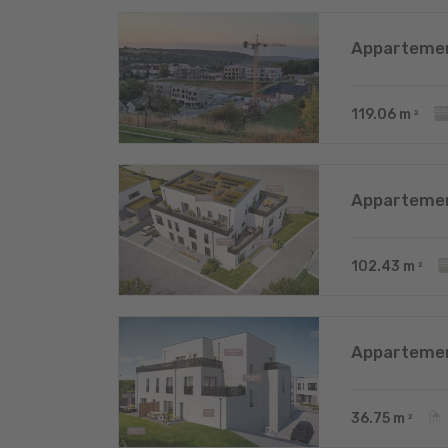
Appartemen
119.06
m
2
Appartemen
102.43
m
2
Appartemen
36.75
m
2