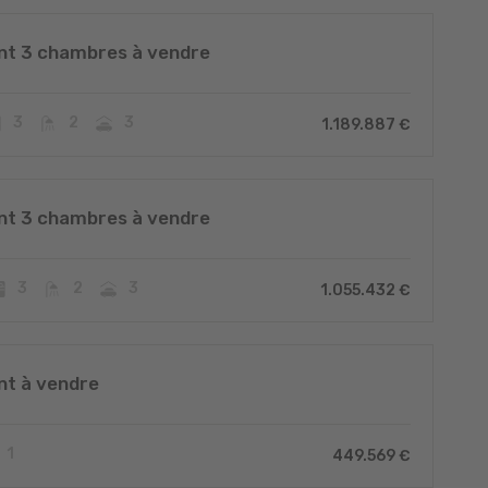
t 3 chambres à vendre
3
2
3
1.189.887 €
t 3 chambres à vendre
3
2
3
1.055.432 €
t à vendre
1
449.569 €