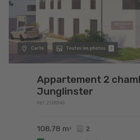
Carte
Toutes les photos
7
Appartement 2 chamb
Junglinster
Réf: 2128846
108.78 m
2
2