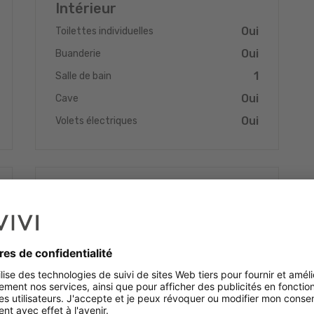
Intérieur
Oui
Toilettes individuelles
Oui
Buanderie
1
Salle de bain
Oui
Cave
Oui
Volets électriques
Energie
Oui
Triple vitrage
Oui
Chauffage au sol
Oui
Pompe à chaleur