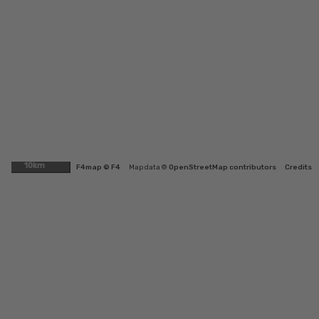
10km
F4map © F4
Map data ©
OpenStreetMap contributors
Credits