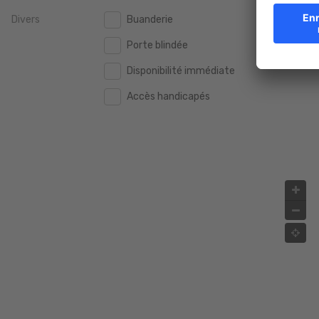
Divers
Buanderie
Porte blindée
Disponibilité immédiate
Accès handicapés