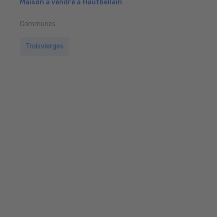
Maison à vendre à Hautbellain
Communes
Troisvierges