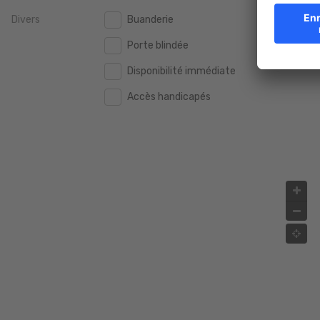
Divers
Buanderie
2.000.000 €
2.000.000 €
Porte blindée
2.500.000 €
2.500.000 €
Disponibilité immédiate
3.000.000 €
3.000.000 €
Accès handicapés
4.000.000 €
4.000.000 €
5.000.000 €
5.000.000 €