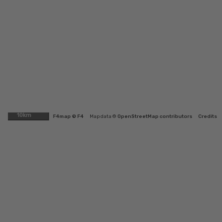
10km
F4map © F4
Map data ©
OpenStreetMap contributors
Credits