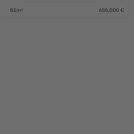
82
m
655.000
€
2