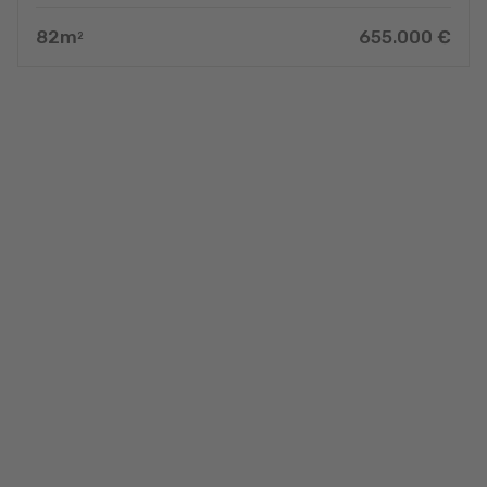
82
m
655.000
€
2