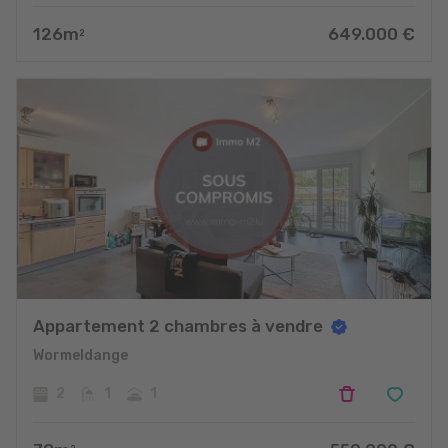
126
m
649.000
€
2
Appartement 2 chambres à vendre
Wormeldange
2
1
1