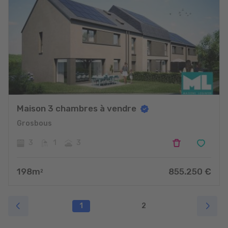
Maison 3 chambres à vendre
Grosbous
3
1
3
198
m
855.250
€
2
1
2