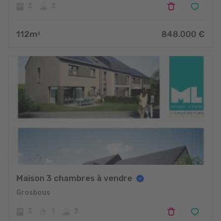
3
3
112
m
848.000
€
2
Maison 3 chambres à vendre
Grosbous
3
1
3