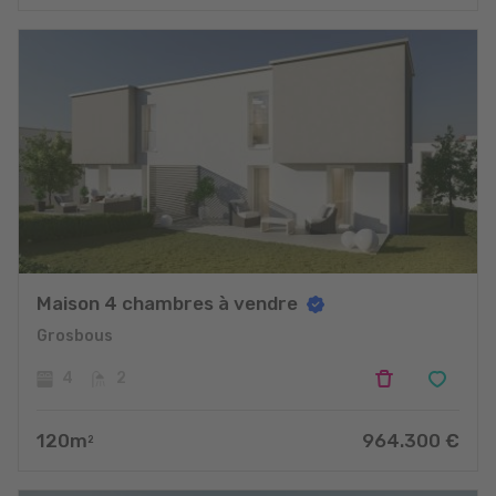
Maison 4 chambres à vendre
Grosbous
4
2
120
m
964.300
€
2