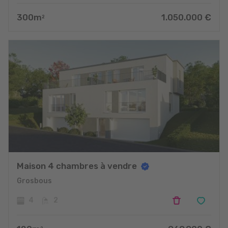
300
m
1.050.000
€
2
Maison 4 chambres à vendre
Grosbous
4
2