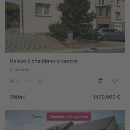
Maison 6 chambres à vendre
Grosbous
6
3
4
300
m
1.190.000
€
2