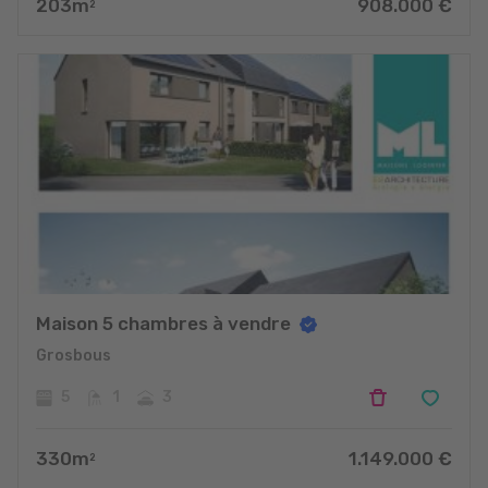
203
m
908.000
€
2
Maison 5 chambres à vendre
Grosbous
5
1
3
330
m
1.149.000
€
2