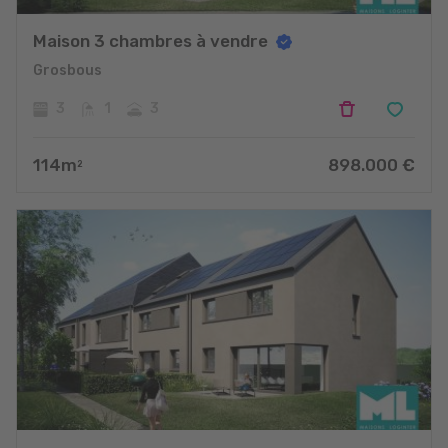
Maison 3 chambres à vendre
Grosbous
3
1
3
114
m
898.000
€
2