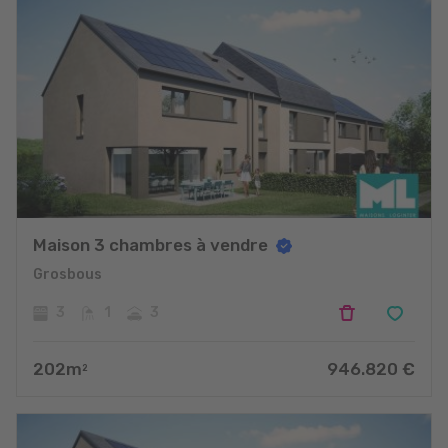
Maison 3 chambres à vendre
Grosbous
3
1
3
202
m
946.820
€
2