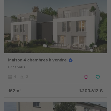
Maison 4 chambres à vendre
Grosbous
4
2
152
m
1.200.613
€
2