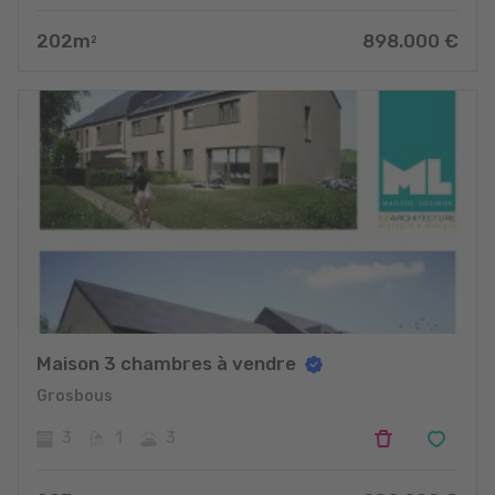
202
m
898.000
€
2
Maison 3 chambres à vendre
Grosbous
3
1
3