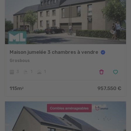
Maison jumelée 3 chambres à vendre
Grosbous
3
1
1
115
m
957.550
€
2