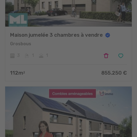
Maison jumelée 3 chambres à vendre
Grosbous
3
1
1
112
m
855.250
€
2