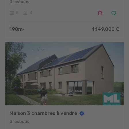
Grosbous
5
4
190
m
1.149.000
€
2
Maison 3 chambres à vendre
Grosbous