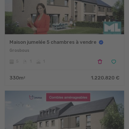
Maison jumelée 5 chambres à vendre
Grosbous
5
1
1
330
m
1.220.820
€
2