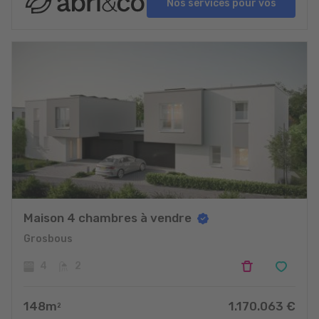
Nos services pour vos
projets
Maison 4 chambres à vendre
Grosbous
4
2
148
m
1.170.063
€
2