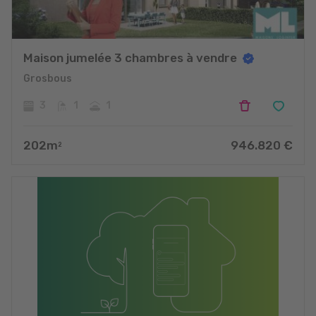
Maison jumelée 3 chambres à vendre
Grosbous
3
1
1
202
m
946.820
€
2