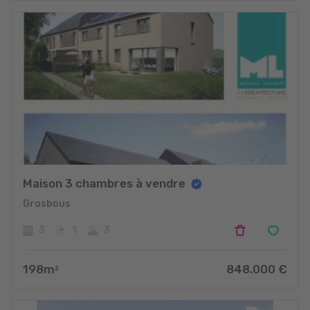
Maison 3 chambres à vendre
Grosbous
3
1
3
198
m
848.000
€
2