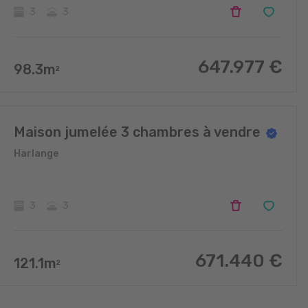
3
3
647.977
€
98.3
m
2
Maison jumelée 3 chambres à vendre
Harlange
3
3
671.440
€
121.1
m
2