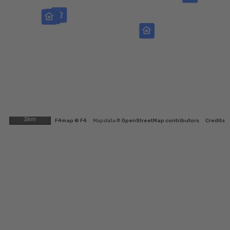
2km
F4map © F4
Map data ©
OpenStreetMap contributors
Credits