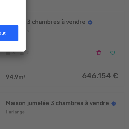
Maison 3 chambres à vendre
Tarchamps
3
2
646.154
€
94.9
m
2
Maison jumelée 3 chambres à vendre
Harlange