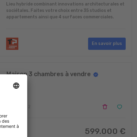
Lieu hybride combinant innovations architecturales et
sociétales. Faites votre choix entre 35 studios et
appartements ainsi que 4 surfaces commerciales.
En savoir plus
Maison 3 chambres à vendre
Harlange
3
2
599.000
€
118
m
2