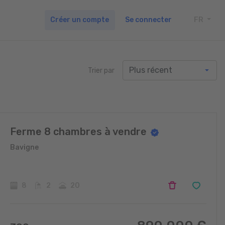
Créer un compte
Se connecter
FR
TOGG
Trier par
Ferme 8 chambres à vendre
Bavigne
8
2
20