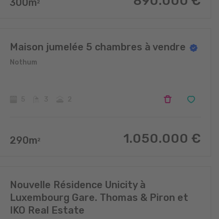
890.000
€
300
m
2
Maison jumelée 5 chambres à vendre
Nothum
5
3
2
1.050.000
€
290
m
2
Nouvelle Résidence Unicity à
Luxembourg Gare. Thomas & Piron et
IKO Real Estate