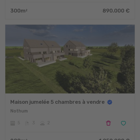
300
m
890.000
€
2
Maison jumelée 5 chambres à vendre
Nothum
5
3
2