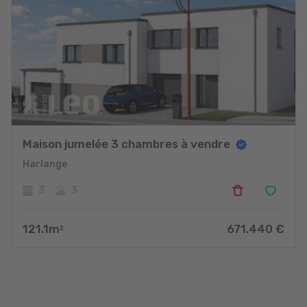
Maison jumelée 3 chambres à vendre
Harlange
3
3
121.1
m
671.440
€
2