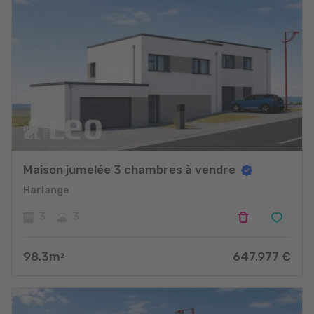
Maison jumelée 3 chambres à vendre
Harlange
3
3
98.3
m
647.977
€
2