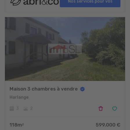
Nos services pour vos
projets
Maison 3 chambres à vendre
Harlange
3
2
118
m
599.000
€
2