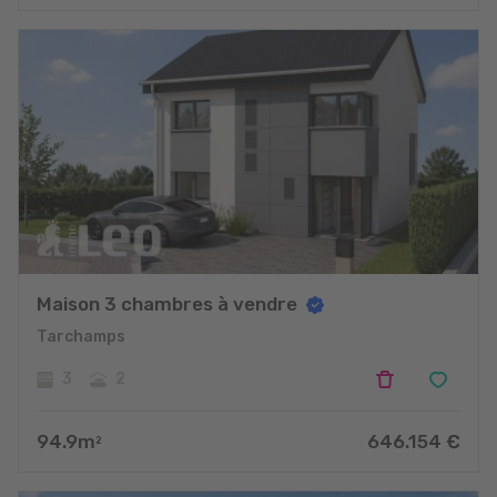
Maison 3 chambres à vendre
Tarchamps
3
2
94.9
m
646.154
€
2