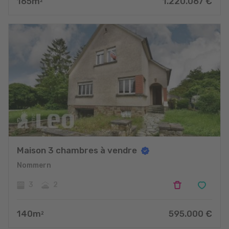
165
m
1.220.067
€
2
Maison 3 chambres à vendre
Nommern
3
2
140
m
595.000
€
2