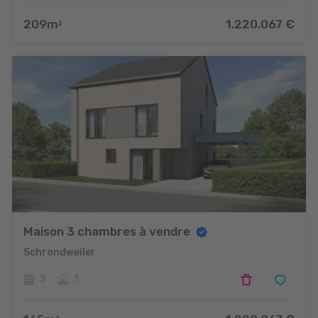
209
m
1.220.067
€
2
Maison 3 chambres à vendre
Schrondweiler
3
1