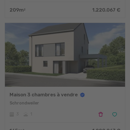
209
m
1.220.067
€
2
Maison 3 chambres à vendre
Schrondweiler
3
1