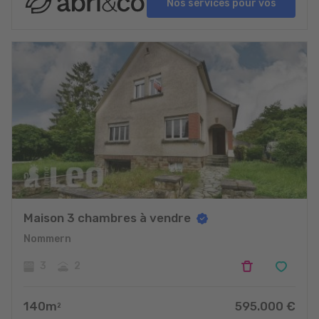
Nos services pour vos
projets
Maison 3 chambres à vendre
Nommern
3
2
140
m
595.000
€
2