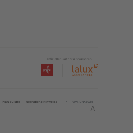
Offizieller Partner & Sponsoren
·
Plan du site
Rechtliche Hinweise
vivi.lu © 2026