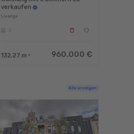
verkaufen
Livange
3
960.000 €
132.27
m
2
Alle anzeigen