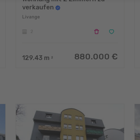
verkaufen
Livange
2
880.000 €
129.43
m
2