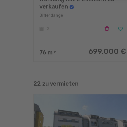
verkaufen
Differdange
2
699.000 €
76
m
2
22 zu vermieten