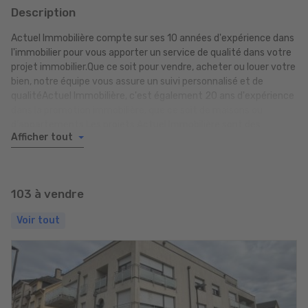
Description
Actuel Immobilière compte sur ses 10 années d'expérience dans
l'immobilier pour vous apporter un service de qualité dans votre
projet immobilier.Que ce soit pour vendre, acheter ou louer votre
bien, notre équipe vous assure un suivi personnalisé et de
qualitéActuel Immobilière, c'est également 20 ans d'expérience
dans la promotion immobilière, que ce soit de maisons ou
d'appartements.Les projets Actuel Immobilière sont des
Afficher tout
constructions de qualité, respectant l'ensemble des normes
techniques et environnementales.
103 à vendre
Voir tout