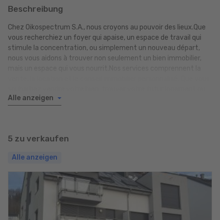
Beschreibung
Chez Oikospectrum S.A., nous croyons au pouvoir des lieux.Que
vous recherchiez un foyer qui apaise, un espace de travail qui
stimule la concentration, ou simplement un nouveau départ,
nous vous aidons à trouver non seulement un bien immobilier,
mais un espace qui vous nourrit.Nos services comprennent la
vente, la location et le conseil immobilier personnalisé. Que vous
souhaitiez vendre votre bien, trouver votre futur logement ou
Alle anzeigen
obtenir un accompagnement pour choisir le bon investissement,
notre approche reste la même : honnête, à l’écoute et centrée
sur ce qui vous correspond vraiment.Parce que l’endroit où vous
vivez influence la manière dont vous vous sentez.Trouvons
5 zu verkaufen
ensemble un lieu qui vous ressemble — un véritable chez-vous.
Alle anzeigen