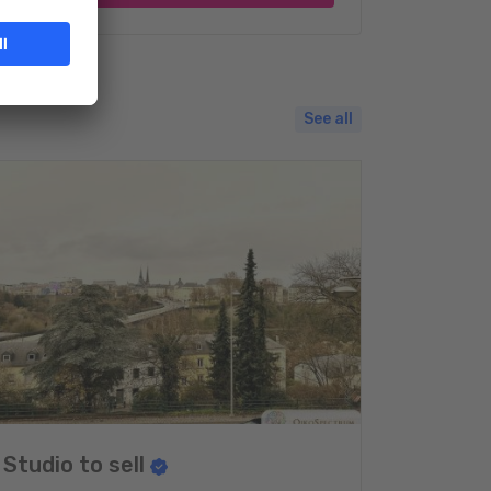
See all
Studio to sell