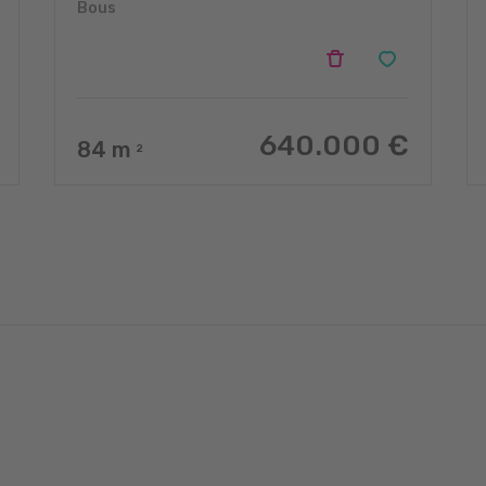
Bous
640.000 €
84
m
2