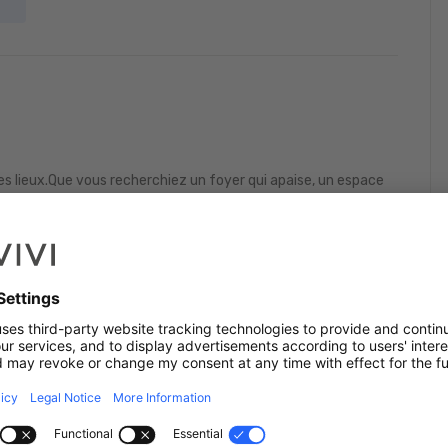
s lieux.Que vous recherchiez un foyer qui apaise, un espace
ment un nouveau départ, nous vous aidons à trouver non
ous nourrit.Nos services comprennent la vente, la location et
tiez vendre votre bien, trouver votre futur logement ou
vestissement, notre approche reste la même : honnête, à
ment.Parce que l’endroit où vous vivez influence la manière
ui vous ressemble — un véritable chez-vous.