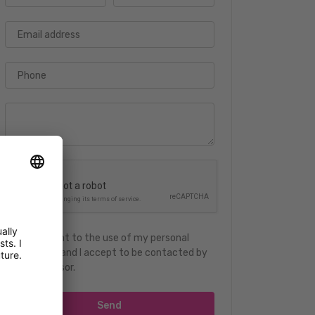
Email address
Phone
I consent to the use of my personal
details and I accept to be contacted by
an advisor.
Send