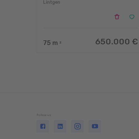
Lintgen
650.000 €
75
m
2
Follow us