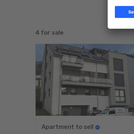
4 for sale
Apartment to sell