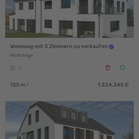
Confier son projet à CR c’est s’assurer de la qualité de sa
construction du gros œuvre au second œuvre, en respectant
vos idées et la transparence du prix et des délais.
Wohnung mit 3 Zimmern zu verkaufen
Wickrange
3
125
m
1.324.345 €
2