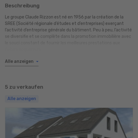
Beschreibung
Le groupe Claude Rizzon est né en 1956 par la création de la
SREE (Société régionale d’études et d’entreprises) exerçant
l’activité d’entreprise générale du bâtiment. Peu à peu, l’activité
se diversifie et se complète dans la promotion immobilière avec
le souci constant de fournir les meilleures prestations aux
futurs acquéreurs.
Alle anzeigen
En 1989, l’activité s’étend au Grand Duché toujours dans le but
d’assurer la qualité de la construction du gros œuvre au second
œuvre avec la certitude de voir ses idées respectées et mise en
valeur par nos architectes partenaires dans la transparence du
5 zu verkaufen
prix et des délais. Depuis 1989, plus de 830 maisons ont été
construites et livrées au Luxembourg, notre savoir faire et nos
Alle anzeigen
compétences nous permettent de poursuivre notre
développement.
L’expérience dans le métier font du groupe Claude Rizzon une
valeur sûre dans le domaine de la construction de maisons
individuelles.