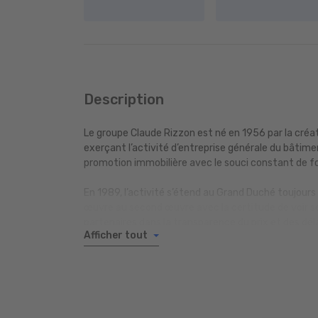
Description
Le groupe Claude Rizzon est né en 1956 par la créat
exerçant l’activité d’entreprise générale du bâtimen
promotion immobilière avec le souci constant de fo
En 1989, l’activité s’étend au Grand Duché toujours 
œuvre au second œuvre avec la certitude de voir se
partenaires dans la transparence du prix et des dél
Afficher tout
livrées au Luxembourg, notre savoir faire et nos 
développement.
L’expérience dans le métier font du groupe Claude 
maisons individuelles.
Confier son projet à CR c’est s’assurer de la quali