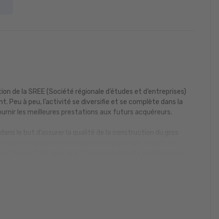
ion de la SREE (Société régionale d’études et d’entreprises)
t. Peu à peu, l’activité se diversifie et se complète dans la
urnir les meilleures prestations aux futurs acquéreurs.
dans le but d’assurer la qualité de la construction du gros
s idées respectées et mise en valeur par nos architectes
ais. Depuis 1989, plus de 830 maisons ont été construites et
compétences nous permettent de poursuivre notre
Rizzon une valeur sûre dans le domaine de la construction de
té de sa construction du gros œuvre au second œuvre, en