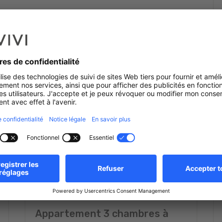
es délais.
Appartement 3 chambres à