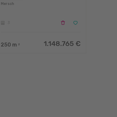
Mersch
3
1.148.765 €
250
m
2