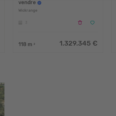
vendre
Wickrange
3
1.329.345 €
118
m
2