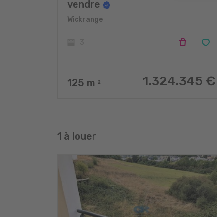
vendre
Wickrange
3
1.324.345 €
125
m
2
1 à louer