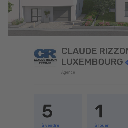
CLAUDE RIZZO
LUXEMBOURG
Agence
5
1
à vendre
à louer