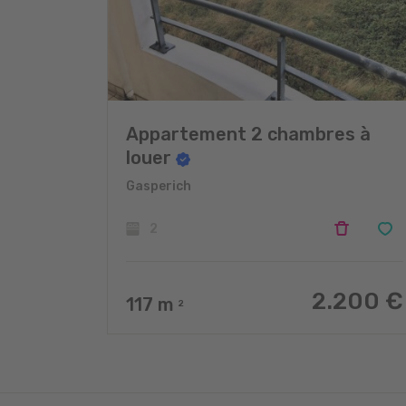
Appartement 2 chambres à
louer
Gasperich
2
2.200 €
117
m
2